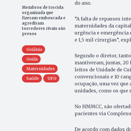
do ano.
Membros de torcida
organizada que
fizeram emboscada e
“A falta de repasses in
agrediram
maternidades da capita
torcedores rivais são
urgência e emergência e
presos
e 1,5 mil cirurgias”, exp
Goiânia
Segundo o diretor, tant
Goiás
mantiveram, juntas, 20 
Maternidades
leitos de Unidade de Cu
convencionais e 10 cang
Saúde
UFG
ocupação, uma vez que 
unidades, como os que s
No HMMCC, são ofertados
pacientes via Complexo
De acordo com dados do