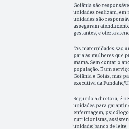
Goiânia são responsávei
unidades realizam, em 
unidades são responsáve
asseguram atendimento 
gestantes, e oferta ate
“As maternidades são u
para as mulheres que p
mama. Sem contar o apo
população. É um serviço
Goiânia e Goiás, mas par
executiva da Fundahc/U
Segundo a diretora, é n
unidades para garantir 
enfermagem, psicólogos
nutricionistas, assisten
unidade: banco de leite,