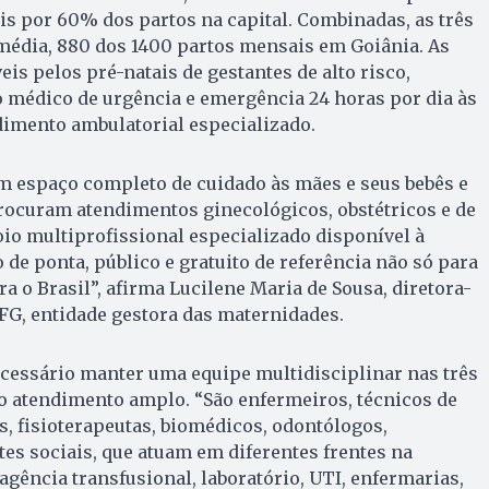
s por 60% dos partos na capital. Combinadas, as três
média, 880 dos 1400 partos mensais em Goiânia. As
is pelos pré-natais de gestantes de alto risco,
médico de urgência e emergência 24 horas por dia às
ndimento ambulatorial especializado.
m espaço completo de cuidado às mães e seus bebês e
rocuram atendimentos ginecológicos, obstétricos e de
io multiprofissional especializado disponível à
 de ponta, público e gratuito de referência não só para
a o Brasil”, afirma Lucilene Maria de Sousa, diretora-
FG, entidade gestora das maternidades.
ecessário manter uma equipe multidisciplinar nas três
o atendimento amplo. “São enfermeiros, técnicos de
, fisioterapeutas, biomédicos, odontólogos,
tes sociais, que atuam em diferentes frentes na
 agência transfusional, laboratório, UTI, enfermarias,