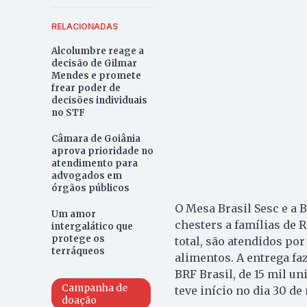
RELACIONADAS
Alcolumbre reage a
decisão de Gilmar
Mendes e promete
frear poder de
decisões individuais
no STF
Câmara de Goiânia
aprova prioridade no
atendimento para
advogados em
órgãos públicos
O Mesa Brasil Sesc e a 
Um amor
chesters a famílias de R
intergalático que
protege os
total, são atendidos por
terráqueos
alimentos. A entrega fa
BRF Brasil, de 15 mil u
Campanha de
teve início no dia 30 d
doação