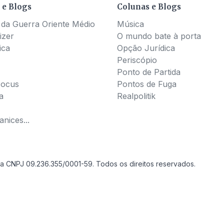
 e Blogs
Colunas e Blogs
 da Guerra Oriente Médio
Música
izer
O mundo bate à porta
ica
Opção Jurídica
Periscópio
Ponto de Partida
Pocus
Pontos de Fuga
a
Realpolitik
nices...
a CNPJ 09.236.355/0001-59. Todos os direitos reservados.