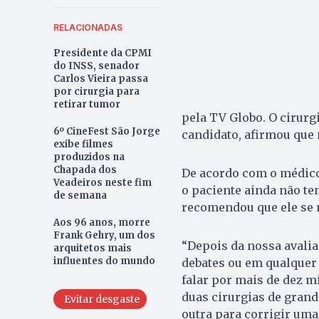
RELACIONADAS
Presidente da CPMI
do INSS, senador
Carlos Vieira passa
por cirurgia para
retirar tumor
pela TV Globo. O cirur
6º CineFest São Jorge
candidato, afirmou que 
exibe filmes
produzidos na
Chapada dos
De acordo com o médico,
Veadeiros neste fim
o paciente ainda não te
de semana
recomendou que ele se 
Aos 96 anos, morre
Frank Gehry, um dos
“Depois da nossa avalia
arquitetos mais
influentes do mundo
debates ou em qualquer 
falar por mais de dez m
duas cirurgias de grande
Evitar desgaste
outra para corrigir uma 