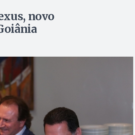
exus, novo
Goiânia