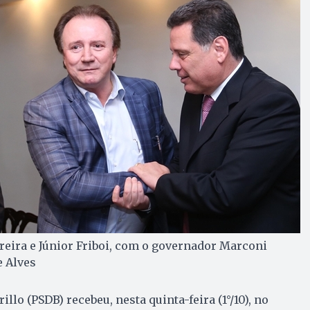
reira e Júnior Friboi, com o governador Marconi
e Alves
lo (PSDB) recebeu, nesta quinta-feira (1°/10), no