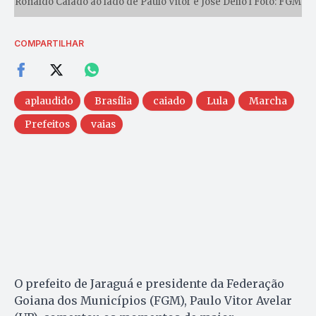
Ronaldo Caiado ao lado de Paulo Vitor e José Délio l Foto: FGM
COMPARTILHAR
aplaudido
Brasília
caiado
Lula
Marcha
Prefeitos
vaias
O prefeito de Jaraguá e presidente da Federação
Goiana dos Municípios (FGM), Paulo Vitor Avelar