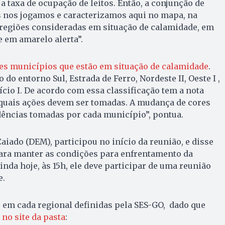
a taxa de ocupação de leitos. Então, a conjunção de
s nos jogamos e caracterizamos aqui no mapa, na
 regiões consideradas em situação de calamidade, em
 e em amarelo alerta”.
eles municípios que estão em situação de calamidade
.
 do entorno Sul, Estrada de Ferro, Nordeste II, Oeste I ,
ício I. De acordo com essa classificação tem a nota
uais ações devem ser tomadas. A mudança de cores
dências tomadas por cada município”, pontua.
iado (DEM), participou no início da reunião, e disse
para manter as condições para enfrentamento da
inda hoje, às 15h, ele deve participar de uma reunião
e.
o em cada regional definidas pela SES-GO, dado que
 no site da pasta
: