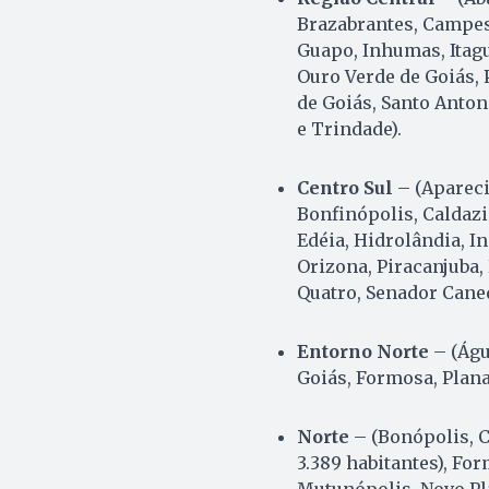
Brazabrantes, Campest
Guapo, Inhumas, Itagua
Ouro Verde de Goiás, 
de Goiás, Santo Anton
e Trindade).
Centro Sul
– (Apareci
Bonfinópolis, Caldazi
Edéia, Hidrolândia, I
Orizona, Piracanjuba,
Quatro, Senador Caned
Entorno Norte
– (Águ
Goiás, Formosa, Planal
Norte
– (Bonópolis, 
3.389 habitantes), Fo