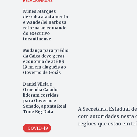
RELACIONADAS
Nunes Marques
derruba afastamento
e Wanderlei Barbosa
retorna ao comando
do executivo
tocantinense
Mudança para prédio
da Caixa deve gerar
economia de até R$
19 mi em aluguéis ao
Governo de Goiás
Daniel Vilela e
Gracinha Caiado
lideram corridas
para Governo e
Senado, aponta Real
A Secretaria Estadual d
Time Big Data
com autoridades nesta q
regiões que estão em trê
COVID-19