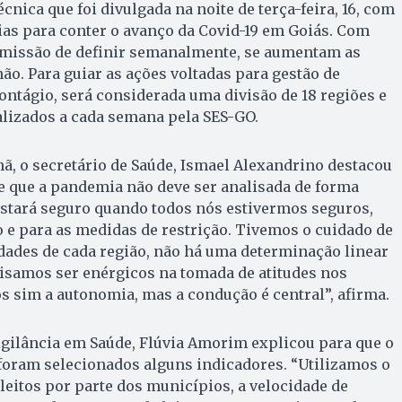
nica que foi divulgada na noite de terça-feira, 16, com
as para conter o avanço da Covid-19 em Goiás. Com
a missão de definir semanalmente, se aumentam as
ão. Para guiar as ações voltadas para gestão de
contágio, será considerada uma divisão de 18 regiões e
alizados a cada semana pela SES-GO.
, o secretário de Saúde, Ismael Alexandrino destacou
e que a pandemia não deve ser analisada de forma
 estará seguro quando todos nós estivermos seguros,
o e para as medidas de restrição. Tivemos o cuidado de
idades de cada região, não há uma determinação linear
cisamos ser enérgicos na tomada de atitudes nos
 sim a autonomia, mas a condução é central”, afirma.
igilância em Saúde, Flúvia Amorim explicou para que o
foram selecionados alguns indicadores. “Utilizamos o
eitos por parte dos municípios, a velocidade de