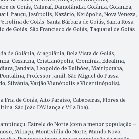
re de Goiás, Caturaí, Damolândia, Goiânia, Goianira,
ri, Itauçu, Jesúpolis, Nazário, Nerópolis, Nova Veneza,
Petrolina de Goiás, Santa Bárbara de Goiás, Santa Rosa
io de Goiás, São Francisco de Goiás, Taquaral de Goiás
da de Goiânia, Aragoiânia, Bela Vista de Goiás,
nha, Cezarina, Cristianópolis, Cromínia, Edealina,
ndiara, Jandaia, Leopoldo de Bulhões, Mairipotaba,
 Pontalina, Professor Jamil, São Miguel do Passa
o, Silvânia, Varjão Vianópolis e Vicentinópolis).
a Fria de Goiás, Alto Paraíso, Cabeceiras, Flores de
tina, São João D’Aliança e Vila Boa).
Campinaçu, Estrela do Norte (com a menor população –
rmoso, Minaçu, Montividiu do Norte, Mundo Novo,