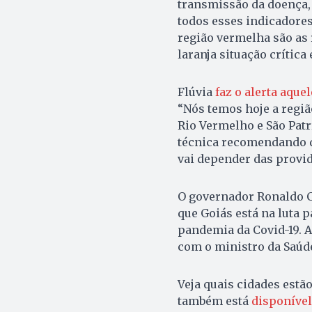
transmissão da doença, 
todos esses indicadore
região vermelha são as
laranja situação crítica
Flúvia
faz o alerta aqu
“Nós temos hoje a região
Rio Vermelho e São Patr
técnica recomendando q
vai depender das provi
O governador Ronaldo Ca
que Goiás está na luta 
pandemia da Covid-19. A
com o ministro da Saúd
Veja quais cidades estã
também está
disponível