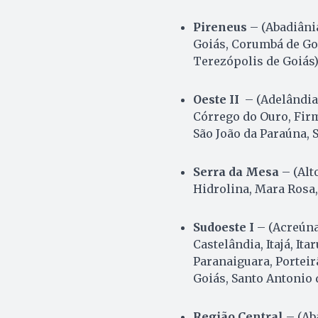
Pireneus
– (Abadiâni
Goiás, Corumbá de Goi
Terezópolis de Goiás)
Oeste II
– (Adelândia,
Córrego do Ouro, Firm
São João da Paraúna, 
Serra da Mesa
– (Alt
Hidrolina, Mara Rosa,
Sudoeste I
– (Acreúna,
Castelândia, Itajá, It
Paranaiguara, Porteir
Goiás, Santo Antonio 
Região Central
– (Aba