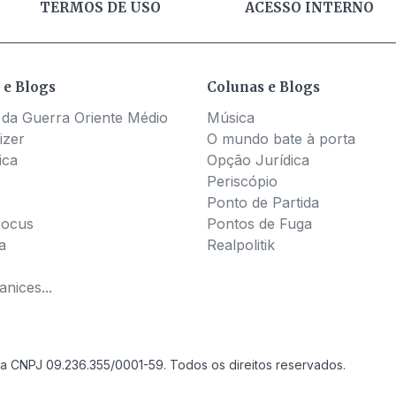
TERMOS DE USO
ACESSO INTERNO
 e Blogs
Colunas e Blogs
 da Guerra Oriente Médio
Música
izer
O mundo bate à porta
ica
Opção Jurídica
Periscópio
Ponto de Partida
Pocus
Pontos de Fuga
a
Realpolitik
nices...
a CNPJ 09.236.355/0001-59. Todos os direitos reservados.