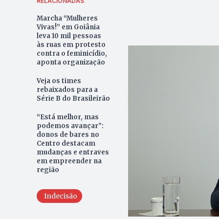
RELACIONADAS
Marcha “Mulheres
Vivas!” em Goiânia
leva 10 mil pessoas
às ruas em protesto
contra o feminicídio,
aponta organização
Veja os times
rebaixados para a
Série B do Brasileirão
“Está melhor, mas
podemos avançar”:
donos de bares no
Centro destacam
mudanças e entraves
em empreender na
região
Indecisão