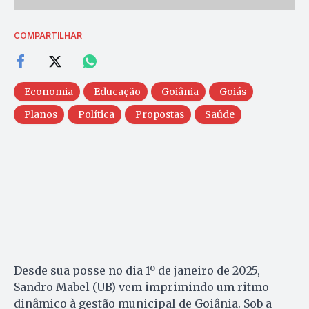
COMPARTILHAR
Economia
Educação
Goiânia
Goiás
Planos
Política
Propostas
Saúde
Desde sua posse no dia 1º de janeiro de 2025,
Sandro Mabel (UB) vem imprimindo um ritmo
dinâmico à gestão municipal de Goiânia. Sob a