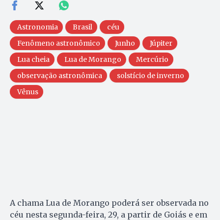
Astronomia
Brasil
céu
Fenômeno astronômico
Junho
Júpiter
Lua cheia
Lua de Morango
Mercúrio
observação astronômica
solstício de inverno
Vênus
A chama Lua de Morango poderá ser observada no
céu nesta segunda-feira, 29, a partir de Goiás e em