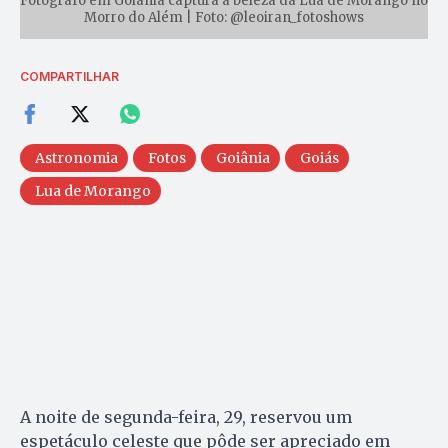
Fotógrafo em Goiânia captura a beleza da Lua de Morango no
Morro do Além | Foto: @leoiran_fotoshows
COMPARTILHAR
Astronomia
Fotos
Goiânia
Goiás
Lua de Morango
A noite de segunda-feira, 29, reservou um
espetáculo celeste que pôde ser apreciado em