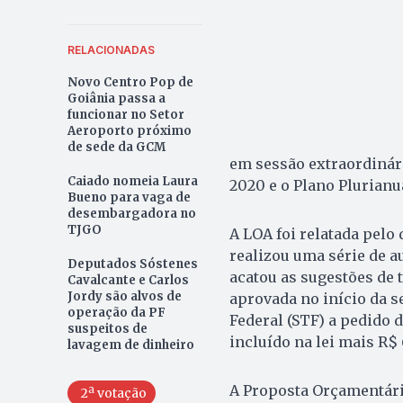
RELACIONADAS
Novo Centro Pop de
Goiânia passa a
funcionar no Setor
Aeroporto próximo
de sede da GCM
em sessão extraordinári
Caiado nomeia Laura
2020 e o Plano Plurianu
Bueno para vaga de
desembargadora no
TJGO
A LOA foi relatada pelo
realizou uma série de a
Deputados Sóstenes
acatou as sugestões de t
Cavalcante e Carlos
Jordy são alvos de
aprovada no início da 
operação da PF
Federal (STF) a pedido 
suspeitos de
incluído na lei mais R$
lavagem de dinheiro
A Proposta Orçamentári
2ª votação