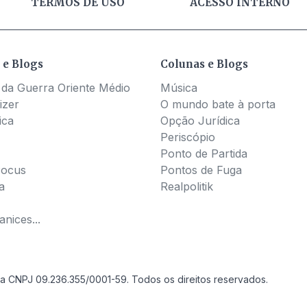
TERMOS DE USO
ACESSO INTERNO
 e Blogs
Colunas e Blogs
 da Guerra Oriente Médio
Música
izer
O mundo bate à porta
ica
Opção Jurídica
Periscópio
Ponto de Partida
Pocus
Pontos de Fuga
a
Realpolitik
nices...
a CNPJ 09.236.355/0001-59. Todos os direitos reservados.