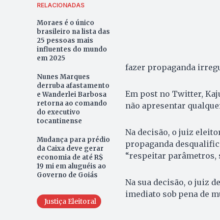
RELACIONADAS
Moraes é o único
brasileiro na lista das
25 pessoas mais
influentes do mundo
em 2025
fazer propaganda irregu
Nunes Marques
derruba afastamento
Em post no Twitter, Kaj
e Wanderlei Barbosa
retorna ao comando
não apresentar qualquer
do executivo
tocantinense
Na decisão, o juiz eleit
Mudança para prédio
propaganda desqualifica
da Caixa deve gerar
“respeitar parâmetros, 
economia de até R$
19 mi em aluguéis ao
Governo de Goiás
Na sua decisão, o juiz 
imediato sob pena de mul
Justiça Eleitoral