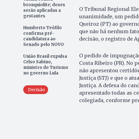
bronquiolite; doses
O Tribunal Regional Elei
serão aplicadas a
gestantes
unanimidade, um pedido
Queiroz (PT) ao govern
Humberto Teófilo
que não há nenhum fato 
confirma pré-
decisão, o registro de A
candidatura ao
Senado pelo NOVO
O pedido de impugnação 
União Brasil expulsa
Celso Sabino,
Costa Ribeiro (PR). No 
ministro do Turismo
não apresentou certidõe
no governo Lula
Justiça (STJ) e que o a
Justiça. A defesa do can
Decisão
apresentado todas as ce
colegiada, conforme pre