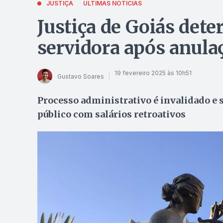
JUSTIÇA
ÚLTIMAS NOTÍCIAS
Justiça de Goiás dete
servidora após anula
19 fevereiro 2025 às 10h51
Gustavo Soares
Processo administrativo é invalidado e s
público com salários retroativos