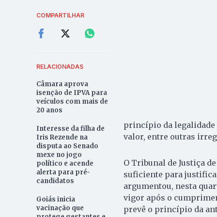
COMPARTILHAR
RELACIONADAS
Câmara aprova
isenção de IPVA para
veículos com mais de
20 anos
princípio da legalidade 
Interesse da filha de
valor, entre outras irre
Iris Rezende na
disputa ao Senado
mexe no jogo
O Tribunal de Justiça d
político e acende
alerta para pré-
suficiente para justifi
candidatos
argumentou, nesta quart
vigor após o cumprimen
Goiás inicia
vacinação que
prevê o princípio da an
protege gestantes e