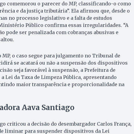
ago comemorou o parecer do MP, classificando-o como
ência e da justiça tributária”. Ela afirmou que, desde o
has no processo legislativo e a falta de estudos
 Ministério Público confirma essas irregularidades. “A
ão pode ser penalizada com cobranças abusivas e
altou.
MP, o caso segue para julgamento no Tribunal de
cidirá se acatará ou não a suspensão dos dispositivos
isão seja favorável à suspensão, a Prefeitura de
r a Lei da Taxa de Limpeza Pública, apresentando
antindo maior transparência e proporcionalidade na
eadora Aava Santiago
go criticou a decisão do desembargador Carlos França,
de liminar para suspender dispositivos da Lei