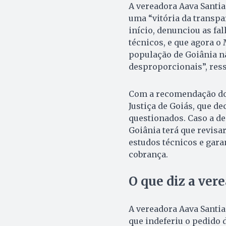
A vereadora Aava Santi
uma “vitória da transpar
início, denunciou as fal
técnicos, e que agora o
população de Goiânia n
desproporcionais”, ress
Com a recomendação do 
Justiça de Goiás, que de
questionados. Caso a dec
Goiânia terá que revisa
estudos técnicos e gar
cobrança.
O que diz a ver
A vereadora Aava Santia
que indeferiu o pedido 