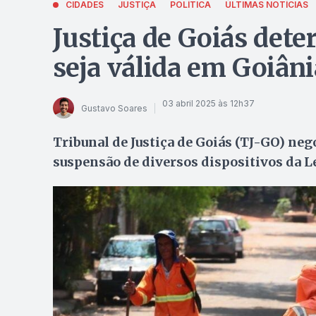
CIDADES
JUSTIÇA
POLÍTICA
ÚLTIMAS NOTÍCIAS
Justiça de Goiás det
seja válida em Goiâni
03 abril 2025 às 12h37
Gustavo Soares
Tribunal de Justiça de Goiás (TJ-GO) nego
suspensão de diversos dispositivos da L