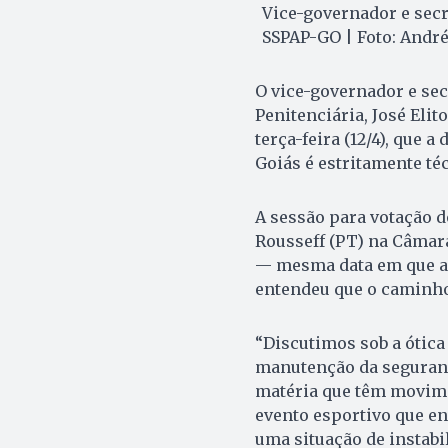
Vice-governador e secr
SSPAP-GO | Foto: André
O vice-governador e sec
Penitenciária, José Eli
terça-feira (12/4), que a
Goiás é estritamente té
A sessão para votação 
Rousseff (PT) na Câmara
— mesma data em que a p
entendeu que o caminho 
“Discutimos sob a ótica 
manutenção da seguranç
matéria que têm movime
evento esportivo que en
uma situação de instabil