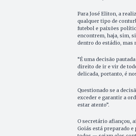
Para José Eliton, a real
qualquer tipo de contur
futebol e paixões políti
encontrem, haja, sim, s
dentro do estádio, mas 
“É uma decisão pautada 
direito de ir e vir de t
delicada, portanto, é no
Questionado se a decisão
exceder e garantir a or
estar atento”.
O secretário afiançou, 
Goiás está preparado e 
todos — sejam eles con