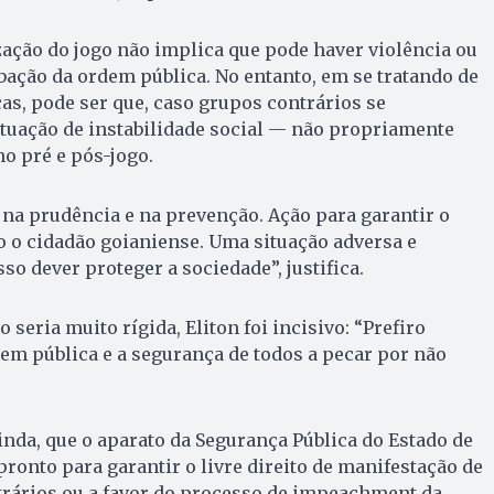
ização do jogo não implica que pode haver violência ou
bação da ordem pública. No entanto, em se tratando de
cas, pode ser que, caso grupos contrários se
ituação de instabilidade social — não propriamente
no pré e pós-jogo.
na prudência e na prevenção. Ação para garantir o
odo o cidadão goianiense. Uma situação adversa e
sso dever proteger a sociedade”, justifica.
 seria muito rígida, Eliton foi incisivo: “Prefiro
dem pública e a segurança de todos a pecar por não
ainda, que o aparato da Segurança Pública do Estado de
pronto para garantir o livre direito de manifestação de
trários ou a favor do processo de impeachment da