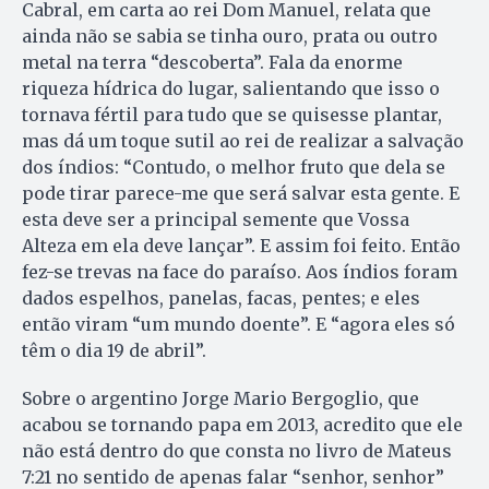
Cabral, em carta ao rei Dom Manuel, relata que
ainda não se sabia se tinha ouro, prata ou outro
metal na terra “descoberta”. Fala da enorme
riqueza hídrica do lugar, salientando que isso o
tornava fértil para tudo que se quisesse plantar,
mas dá um toque sutil ao rei de realizar a salvação
dos índios: “Contudo, o melhor fruto que dela se
pode tirar parece-me que será salvar esta gente. E
esta deve ser a principal semente que Vossa
Alteza em ela deve lançar”. E assim foi feito. Então
fez-se trevas na face do paraíso. Aos índios foram
dados espelhos, panelas, facas, pentes; e eles
então viram “um mundo doente”. E “agora eles só
têm o dia 19 de abril”.
Sobre o argentino Jorge Mario Bergoglio, que
acabou se tornando papa em 2013, acredito que ele
não está dentro do que consta no livro de Mateus
7:21 no sentido de apenas falar “senhor, senhor”