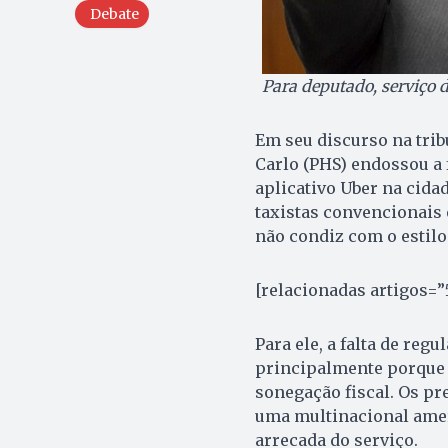
Debate
Para deputado, serviço 
Em seu discurso na tribu
Carlo (PHS) endossou a 
aplicativo Uber na cida
taxistas convencionais é
não condiz com o estilo 
[relacionadas artigos=”
Para ele, a falta de reg
principalmente porque o
sonegação fiscal. Os p
uma multinacional amer
arrecada do serviço.