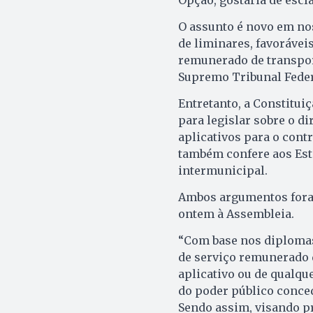
O assunto é novo em nos
de liminares, favoráveis
remunerado de transport
Supremo Tribunal Federa
Entretanto, a Constitui
para legislar sobre o di
aplicativos para o contr
também confere aos Est
intermunicipal.
Ambos argumentos foram 
ontem à Assembleia.
“Com base nos diplomas
de serviço remunerado 
aplicativo ou de qualqu
do poder público conced
Sendo assim, visando pr