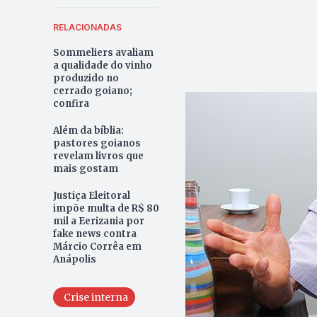
RELACIONADAS
Sommeliers avaliam
a qualidade do vinho
produzido no
cerrado goiano;
confira
Além da bíblia:
pastores goianos
revelam livros que
mais gostam
Justiça Eleitoral
impõe multa de R$ 80
mil a Eerizania por
fake news contra
Márcio Corrêa em
Anápolis
Crise interna