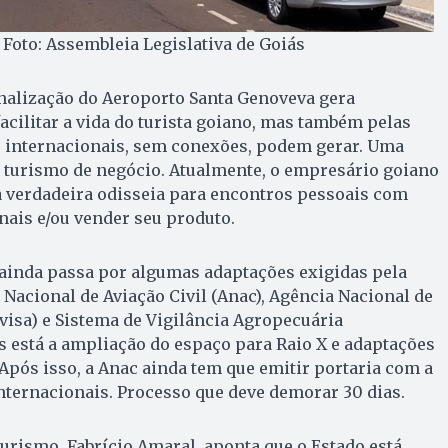
 Foto: Assembleia Legislativa de Goiás
nalização do Aeroporto Santa Genoveva gera
acilitar a vida do turista goiano, mas também pelas
 internacionais, sem conexões, podem gerar. Uma
o turismo de negócio. Atualmente, o empresário goiano
 verdadeira odisseia para encontros pessoais com
nais e/ou vender seu produto.
 ainda passa por algumas adaptações exigidas pela
 Nacional de Aviação Civil (Anac), Agência Nacional de
nvisa) e Sistema de Vigilância Agropecuária
as está a ampliação do espaço para Raio X e adaptações
 Após isso, a Anac ainda tem que emitir portaria com a
nternacionais. Processo que deve demorar 30 dias.
urismo, Fabrício Amaral, aponta que o Estado está