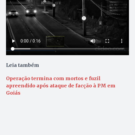
Leia também
Operação termina com mortos e fuzil
apreendido após ataque de facção à PM em
Goiás