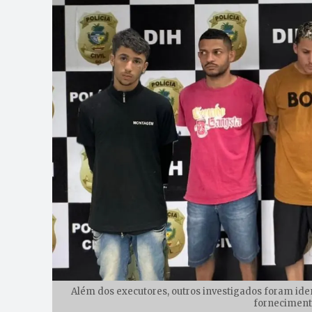
Além dos executores, outros investigados foram iden
forneciment