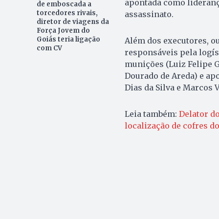
apontada como liderança
de emboscada a
torcedores rivais,
assassinato.
diretor de viagens da
Força Jovem do
Goiás teria ligação
Além dos executores, o
com CV
responsáveis pela logís
munições (Luiz Felipe G
Dourado de Areda) e apo
Dias da Silva e Marcos 
Leia também:
Delator do
localização de cofres d