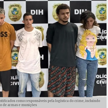
tificados como responsáveis pela logística do crime, incluindo
o de armas e munições