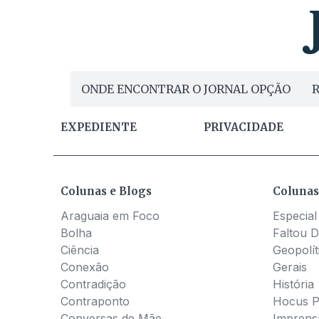
ONDE ENCONTRAR O JORNAL OPÇÃO
R
EXPEDIENTE
PRIVACIDADE
Colunas e Blogs
Colunas
Araguaia em Foco
Especial
Bolha
Faltou D
Ciência
Geopolít
Conexão
Gerais
Contradição
História
Contraponto
Hocus 
Conversas de Mãe
Imprens