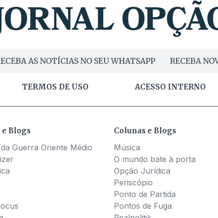
ECEBA AS NOTÍCIAS NO SEU WHATSAPP
RECEBA NOV
TERMOS DE USO
ACESSO INTERNO
 e Blogs
Colunas e Blogs
 da Guerra Oriente Médio
Música
izer
O mundo bate à porta
ica
Opção Jurídica
Periscópio
Ponto de Partida
Pocus
Pontos de Fuga
a
Realpolitik