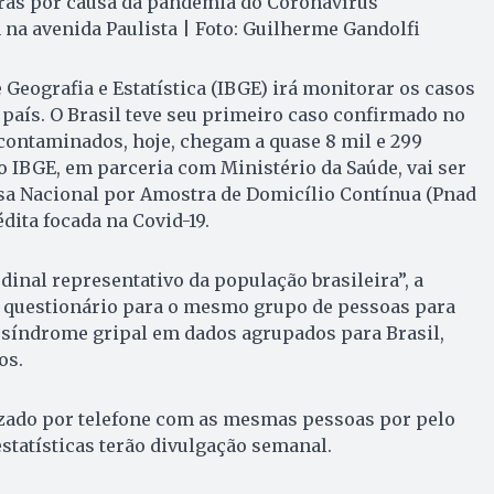
as por causa da pandemia do Coronavírus
na avenida Paulista | Foto: Guilherme Gandolfi
e Geografia e Estatística (IBGE) irá monitorar os casos
país. O Brasil teve seu primeiro caso confirmado no
s contaminados, hoje, chegam a quase 8 mil e 299
 IBGE, em parceria com Ministério da Saúde, vai ser
a Nacional por Amostra de Domicílio Contínua (Pnad
dita focada na Covid-19.
inal representativo da população brasileira”, a
m questionário para o mesmo grupo de pessoas para
 síndrome gripal em dados agrupados para Brasil,
os.
izado por telefone com as mesmas pessoas por pelo
statísticas terão divulgação semanal.