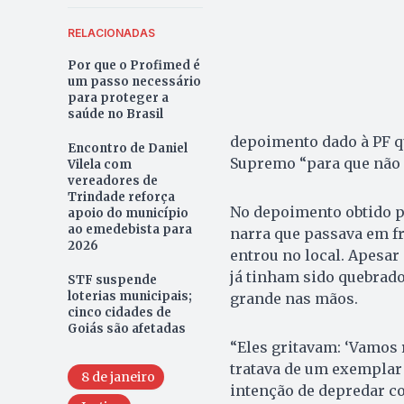
RELACIONADAS
Por que o Profimed é
um passo necessário
para proteger a
saúde no Brasil
depoimento dado à PF qu
Encontro de Daniel
Supremo “para que não f
Vilela com
vereadores de
Trindade reforça
No depoimento obtido pe
apoio do município
ao emedebista para
narra que passava em fr
2026
entrou no local. Apesar 
já tinham sido quebrado
STF suspende
loterias municipais;
grande nas mãos.
cinco cidades de
Goiás são afetadas
“Eles gritavam: ‘Vamos 
tratava de um exemplar 
8 de janeiro
intenção de depredar c