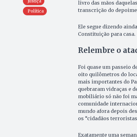
Justiça
livro das mãos daquelas 
transcrição do depoime
Política
Ele segue dizendo ainda
Constituição para casa.
Relembre o ata
Foi quase um passeio de
oito quilômetros do loca
mais importantes do Paí
quebraram vidraças e de
mobiliário só não foi m
comunidade internaciona
mundo afora depois des
os “cidadãos terrorista
Exatamente uma semana 