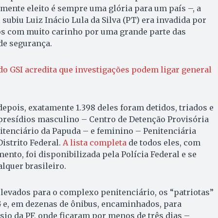
mente eleito é sempre uma glória para um país –, a
ubiu Luiz Inácio Lula da Silva (PT) era invadida por
dos com muito carinho por uma grande parte das
 de segurança.
do GSI acredita que investigações podem ligar general
pois, exatamente 1.398 deles foram detidos, triados e
resídios masculino – Centro de Detenção Provisória
tenciário da Papuda – e feminino – Penitenciária
istrito Federal.
A lista completa
de todos eles, com
ento, foi disponibilizada pela Polícia Federal e se
lquer brasileiro.
levados para o complexo penitenciário, os “patriotas”
 e, em dezenas de ônibus, encaminhados, para
ásio da PF, onde ficaram por menos de três dias –