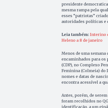
presidente democratica
mesma rampa pela qual s
esses “patriotas” cria
autoridades políticas e
Leia também:
Interino 
Heleno a 8 de janeiro
Menos de uma semana de
encaminhados para os p
(CDP), no Complexo Peni
Feminina (Colmeia) do D
nomes e datas de nascim
encontra acessível a qua
Antes, porém, de serem 
foram recolhidos no QG
identificação, a um gin