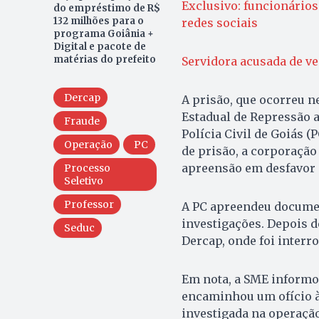
Exclusivo: funcionários
do empréstimo de R$
132 milhões para o
redes sociais
programa Goiânia +
Digital e pacote de
matérias do prefeito
Servidora acusada de ve
Dercap
A prisão, que ocorreu ne
Estadual de Repressão a
Fraude
Polícia Civil de Goiás 
Operação
PC
de prisão, a corporaçã
apreensão em desfavor 
Processo
Seletivo
Professor
A PC apreendeu documen
investigações. Depois 
Seduc
Dercap, onde foi inter
Em nota, a SME informo
encaminhou um ofício à 
investigada na operação