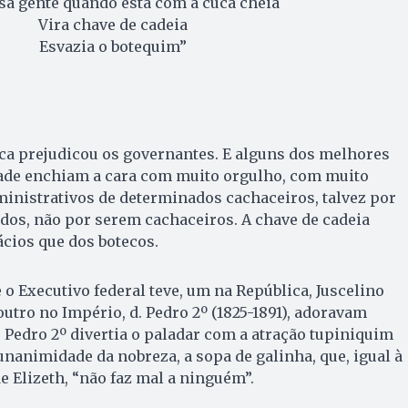
sa gente quando está com a cuca cheia
Vira chave de cadeia
Esvazia o botequim”
ca prejudicou os governantes. E alguns dos melhores
ade enchiam a cara com muito orgulho, com muito
inistrativos de determinados cachaceiros, talvez por
os, não por serem cachaceiros. A chave de cadeia
ácios que dos botecos.
 o Executivo federal teve, um na República, Juscelino
outro no Império, d. Pedro 2º (1825-1891), adoravam
. Pedro 2º divertia o paladar com a atração tupiniquim
animidade da nobreza, a sopa de galinha, que, igual à
e Elizeth, “não faz mal a ninguém”.