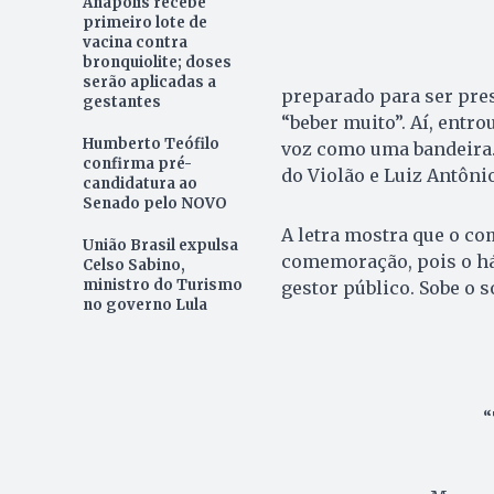
Anápolis recebe
primeiro lote de
vacina contra
bronquiolite; doses
serão aplicadas a
preparado para ser pres
gestantes
“beber muito”. Aí, entro
Humberto Teófilo
voz como uma bandeira. 
confirma pré-
do Violão e Luiz Antônio
candidatura ao
Senado pelo NOVO
A letra mostra que o co
União Brasil expulsa
comemoração, pois o háb
Celso Sabino,
ministro do Turismo
gestor público. Sobe o s
no governo Lula
“