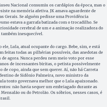
Museu Nacional consumiu os cardápios da época, mas o
siste na memória afetiva. JK amava aguardente de
s Gerais. Se alguém pedisse uma Providência
esmo estava a garrafa batizada com o trocadilho. Se
uriosidade cerebral de um e a animação realizadora do
á também inesquecível.
 ele, Lula, atual ocupante do cargo. Bebe, sim, e está
m feitas todas as pilhérias possíveis, das anedotas de
de agora. Nunca perdeu nem meio voto por esse
anos de incessantes biritas, o petista possivelmente
 de copo, ainda que sem querer. Aí, não há Carreta
estino de Sidônio Palmeira, novo ministro da
ula tonto governava melhor que o Lula apaixonado.
ntos: não havia sequer um embriagado durante as
 Mensalão ou do Petrolão. Os sóbrios, nesses casos, é
rasil.