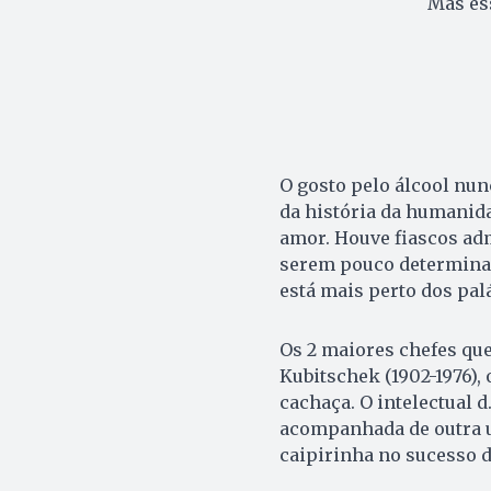
Mas es
O gosto pelo álcool nun
da história da humanid
amor. Houve fiascos adm
serem pouco determinad
está mais perto dos pal
Os 2 maiores chefes que
Kubitschek (1902-1976), 
cachaça. O intelectual d
acompanhada de outra un
caipirinha no sucesso d