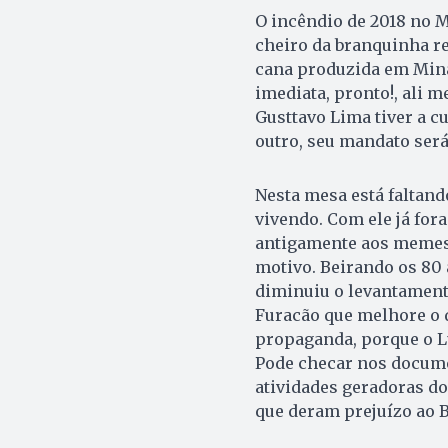
O incêndio de 2018 no 
cheiro da branquinha re
cana produzida em Mina
imediata, pronto!, ali m
Gusttavo Lima tiver a c
outro, seu mandato ser
Nesta mesa está faltando
vivendo. Com ele já fora
antigamente aos memes 
motivo. Beirando os 80 
diminuiu o levantamento
Furacão que melhore o d
propaganda, porque o L
Pode checar nos docume
atividades geradoras do
que deram prejuízo ao B