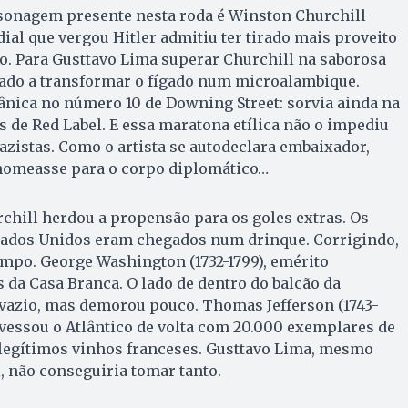
rsonagem presente nesta roda é Winston Churchill
dial que vergou Hitler admitiu ter tirado mais proveito
io. Para Gusttavo Lima superar Churchill na saborosa
gado a transformar o fígado num microalambique.
ânica no número 10 de Downing Street: sorvia ainda na
 de Red Label. E essa maratona etílica não o impediu
nazistas. Como o artista se autodeclara embaixador,
nomeasse para o corpo diplomático…
chill herdou a propensão para os goles extras. Os
tados Unidos eram chegados num drinque. Corrigindo,
mpo. George Washington (1732-1799), emérito
s da Casa Branca. O lado de dentro do balcão da
u vazio, mas demorou pouco. Thomas Jefferson (1743-
ravessou o Atlântico de volta com 20.000 exemplares de
 legítimos vinhos franceses. Gusttavo Lima, mesmo
 não conseguiria tomar tanto.