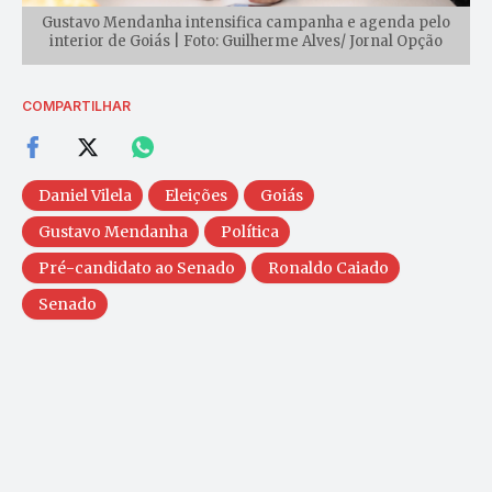
Gustavo Mendanha intensifica campanha e agenda pelo
interior de Goiás | Foto: Guilherme Alves/ Jornal Opção
COMPARTILHAR
Daniel Vilela
Eleições
Goiás
Gustavo Mendanha
Política
Pré-candidato ao Senado
Ronaldo Caiado
Senado