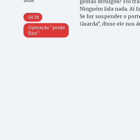
2026
gestão divulgou? Foi tr
Ninguém fala nada. Aí f
Se for suspender o port
GCM
Guarda”, disse ele nos á
Operação “pente
fino”