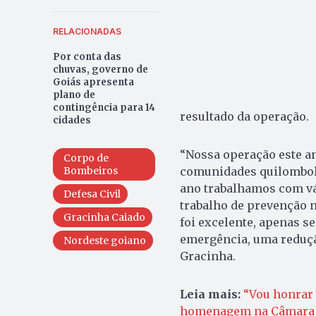
RELACIONADAS
Por conta das
chuvas, governo de
Goiás apresenta
plano de
contingência para 14
resultado da operação.
cidades
“Nossa operação este a
Corpo de
Bombeiros
comunidades quilombola
ano trabalhamos com vá
Defesa Civil
trabalho de prevenção n
Gracinha Caiado
foi excelente, apenas s
emergência, uma reduçã
Nordeste goiano
Gracinha.
Leia mais:
“Vou honrar 
homenagem na Câmara