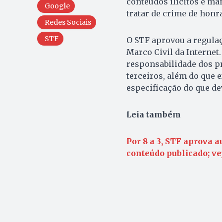
conteúdos ilícitos e ma
Google
tratar de crime de honra
Redes Sociais
STF
O STF aprovou a regulaç
Marco Civil da Internet.
responsabilidade dos pr
terceiros, além do que 
especificação do que de
Leia também
Por 8 a 3, STF aprova 
conteúdo publicado; ve