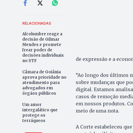
RELACIONADAS
Alcolumbre reage a
decisão de Gilmar
Mendes e promete
frear poder de
decisões individuais
de expressão e a econom
no STF
Câmara de Goiânia
“Ao longo dos últimos 
aprova prioridade no
sobre mudanças que pod
atendimento para
advogados em
digital. Estamos analis
órgãos públicos
casos de remoção median
em nossos produtos. Co
Um amor
intergalático que
meio de uma nota.
protege os
terráqueos
A Corte estabeleceu que