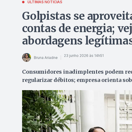
ÚLTIMAS NOTÍCIAS
Golpistas se aprovei
contas de energia; ve
abordagens legítima
23 junho 2026 às 14h51
Bruna Ariadne
Consumidores inadimplentes podem rece
regularizar débitos; empresa orienta so