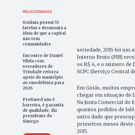
RELACIONADAS
Goiânia possui 55
favelas e desmonta a
ideia de que a capital
não tem
comunidades
seriedade, 2015 foi um a
Encontro de Daniel
Interno Bruto (PIB) rec
Vilela com
os R$ 4, e o número de 
vereadores de
SCPC (Serviço Central de
Trindade reforça
apoio do município
ao emedebista para
Em Goiás, muitos empre
2026
chegar em situação de f
Profimed não é
Na Junta Comercial do Es
barreira, é garantia
quantos pedidos de falê
de qualidade, diz
presidente do
outro dado que preocup
Simego
primeiros meses deste 
2015.