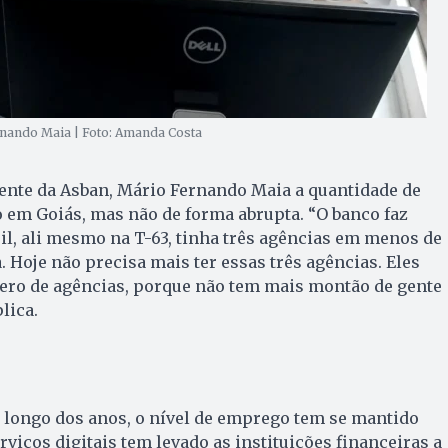
rnando Maia | Foto: Amanda Costa
ente da Asban, Mário Fernando Maia a quantidade de
 em Goiás, mas não de forma abrupta. “O banco faz
sil, ali mesmo na T-63, tinha três agências em menos de
. Hoje não precisa mais ter essas três agências. Eles
ro de agências, porque não tem mais montão de gente
lica.
 longo dos anos, o nível de emprego tem se mantido
rviços digitais tem levado as instituições financeiras a