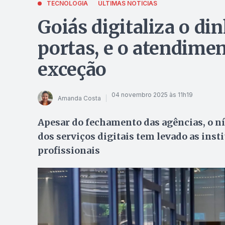
TECNOLOGIA
ÚLTIMAS NOTÍCIAS
Goiás digitaliza o di
portas, e o atendimen
exceção
04 novembro 2025 às 11h19
Amanda Costa
Apesar do fechamento das agências, o n
dos serviços digitais tem levado as inst
profissionais