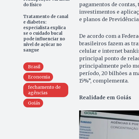
pagamentos de contas, t
do físico
investimentos e aplicaç
Tratamento de canal
e planos de Previdência
e diabetes:
especialista explica
se o cuidado bucal
De acordo com a Federaç
pode influenciar no
brasileiros fazem as tra
nível de açúcar no
sangue
celular e internet bank
principal ponto de rel
principalmente pelo mo
Brasil
período, 20 bilhões a 
Economia
15%”, complementa.
fechamento de
agências
Realidade em Goiás
Goiás