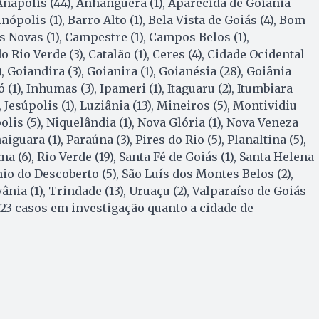
, Anápolis (44), Anhanguera (1), Aparecida de Goiânia
inópolis (1), Barro Alto (1), Bela Vista de Goiás (4), Bom
as Novas (1), Campestre (1), Campos Belos (1),
 Rio Verde (3), Catalão (1), Ceres (4), Cidade Ocidental
), Goiandira (3), Goianira (1), Goianésia (28), Goiânia
ó (1), Inhumas (3), Ipameri (1), Itaguaru (2), Itumbiara
11), Jesúpolis (1), Luziânia (13), Mineiros (5), Montividiu
olis (5), Niquelândia (1), Nova Glória (1), Nova Veneza
iguara (1), Paraúna (3), Pires do Rio (5), Planaltina (5),
ma (6), Rio Verde (19), Santa Fé de Goiás (1), Santa Helena
nio do Descoberto (5), São Luís dos Montes Belos (2),
ânia (1), Trindade (13), Uruaçu (2), Valparaíso de Goiás
á 23 casos em investigação quanto a cidade de