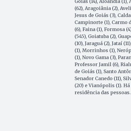
Goiás (14), Aloândia (1)
(62), Aragoiânia (2), Avel
Jesus de Goiás (3), Cald
Campinorte (1), Carmo do
(6), Faina (1), Formosa (4
(545), Goiatuba (2), Guap
(10), Jaraguá (2), Jataí (
(1), Morrinhos (1), Neróp
(1), Novo Gama (3), Parana
Professor Jamil (6), Rial
de Goiás (1), Santo Antô
Senador Canedo (11), Silv
(20) e Vianópolis (1). H
residência das pessoas.