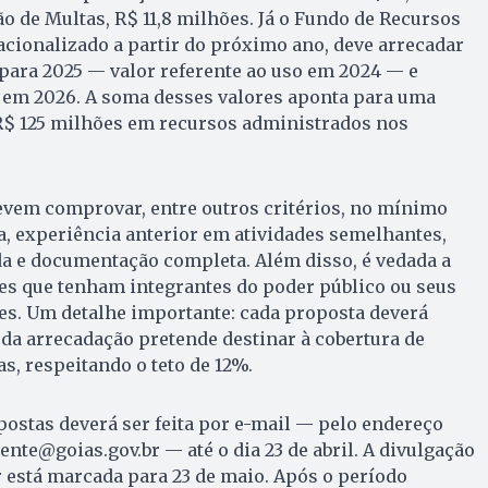
o de Multas, R$ 11,8 milhões. Já o Fundo de Recursos
acionalizado a partir do próximo ano, deve arrecadar
para 2025 — valor referente ao uso em 2024 — e
 em 2026. A soma desses valores aponta para uma
 R$ 125 milhões em recursos administrados nos
evem comprovar, entre outros critérios, no mínimo
a, experiência anterior em atividades semelhantes,
da e documentação completa. Além disso, é vedada a
es que tenham integrantes do poder público ou seus
es. Um detalhe importante: cada proposta deverá
 da arrecadação pretende destinar à cobertura de
s, respeitando o teto de 12%.
ostas deverá ser feita por e-mail — pelo endereço
te@goias.gov.br — até o dia 23 de abril. A divulgação
 está marcada para 23 de maio. Após o período