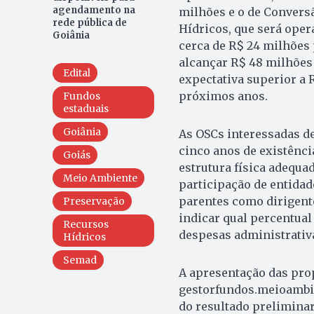
agendamento na
milhões e o de Conversã
rede pública de
Hídricos, que será oper
Goiânia
cerca de R$ 24 milhões 
alcançar R$ 48 milhões
Edital
expectativa superior a
próximos anos.
Fundos
estaduais
Goiânia
As OSCs interessadas d
cinco anos de existênci
Goiás
estrutura física adequa
Meio Ambiente
participação de entidad
parentes como dirigent
Preservação
indicar qual percentual
Recursos
despesas administrativa
Hídricos
Semad
A apresentação das prop
gestorfundos.meioambien
do resultado preliminar