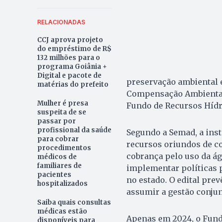
RELACIONADAS
CCJ aprova projeto
do empréstimo de R$
132 milhões para o
programa Goiânia +
Digital e pacote de
preservação ambiental e
matérias do prefeito
Compensação Ambiental 
Mulher é presa
Fundo de Recursos Hídr
suspeita de se
passar por
profissional da saúde
Segundo a Semad, a inst
para cobrar
recursos oriundos de c
procedimentos
cobrança pelo uso da ág
médicos de
familiares de
implementar políticas p
pacientes
no estado. O edital pre
hospitalizados
assumir a gestão conjun
Saiba quais consultas
médicas estão
Apenas em 2024, o Fund
disponíveis para