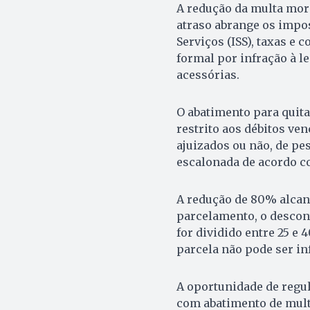
A redução da multa mora
atraso abrange os impos
Serviços (ISS), taxas e
formal por infração à 
acessórias.
O abatimento para quitaç
restrito aos débitos ven
ajuizados ou não, de pes
escalonada de acordo c
A redução de 80% alcanç
parcelamento, o descon
for dividido entre 25 e 
parcela não pode ser inf
A oportunidade de regul
com abatimento de multa