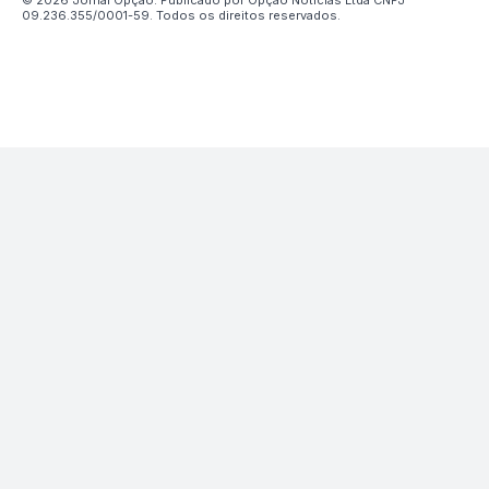
© 2026 Jornal Opção. Publicado por Opção Notícias Ltda CNPJ
09.236.355/0001-59. Todos os direitos reservados.