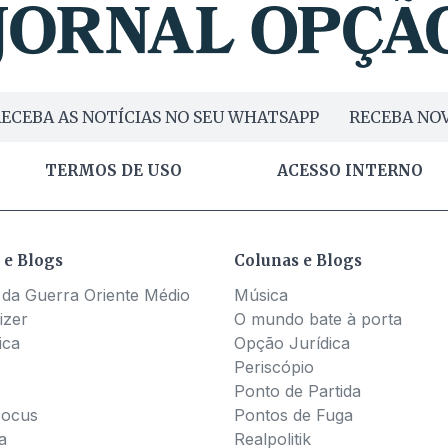
ECEBA AS NOTÍCIAS NO SEU WHATSAPP
RECEBA NOV
TERMOS DE USO
ACESSO INTERNO
 e Blogs
Colunas e Blogs
 da Guerra Oriente Médio
Música
izer
O mundo bate à porta
ica
Opção Jurídica
Periscópio
Ponto de Partida
Pocus
Pontos de Fuga
a
Realpolitik