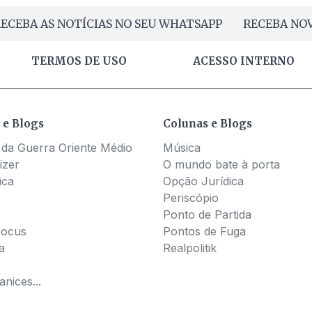
ECEBA AS NOTÍCIAS NO SEU WHATSAPP
RECEBA NOV
TERMOS DE USO
ACESSO INTERNO
 e Blogs
Colunas e Blogs
 da Guerra Oriente Médio
Música
izer
O mundo bate à porta
ica
Opção Jurídica
Periscópio
Ponto de Partida
Pocus
Pontos de Fuga
a
Realpolitik
nices...