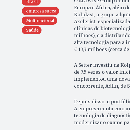
O ADDVise Group conta 
Brasil
Europa e África; além de
empresa sueca
Kolplast, o grupo adqu
Multinacional
Axelerist, especializad
clínicas de biotecnolog
Saúde
milhões), e a distribui
alta tecnologia para a i
€ 13,3 milhões (cerca de
A Setter investiu na Kol
de 7,5 vezes o valor ini
implementou uma nova g
concorrente, Adlin, de S
Depois disso, o portfól
A empresa conta com um
tecnologia de diagnósti
modernizar o exame pa