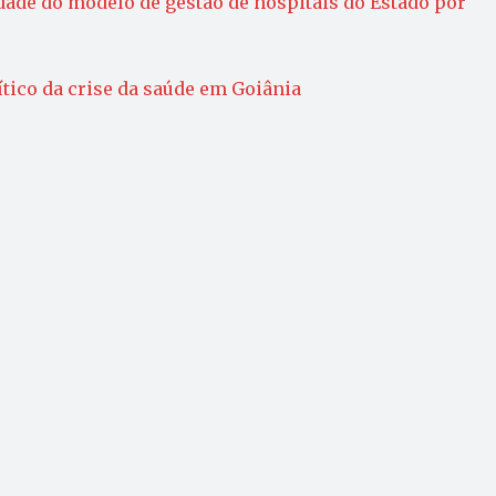
ade do modelo de gestão de hospitais do Estado por
ítico da crise da saúde em Goiânia