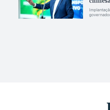
chines
Implantaçã
governado