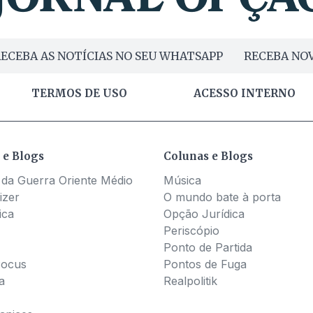
ECEBA AS NOTÍCIAS NO SEU WHATSAPP
RECEBA NOV
TERMOS DE USO
ACESSO INTERNO
 e Blogs
Colunas e Blogs
 da Guerra Oriente Médio
Música
izer
O mundo bate à porta
ica
Opção Jurídica
Periscópio
Ponto de Partida
Pocus
Pontos de Fuga
a
Realpolitik