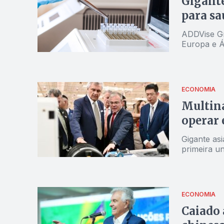
Gigante
para sa
ADDVise Gr
Europa e Áf
ECONOMIA
Multina
operar
Gigante asi
primeira u
ECONOMIA
Caiado 