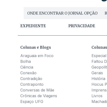
ONDE ENCONTRAR O JORNAL OPÇÃO
R
EXPEDIENTE
PRIVACIDADE
Colunas e Blogs
Colunas
Araguaia em Foco
Especial
Bolha
Faltou D
Ciência
Geopolít
Conexão
Gerais
Contradição
História
Contraponto
Hocus 
Conversas de Mãe
Imprens
Crônicas de Viagens
Livros
Espaço UFG
Machadia