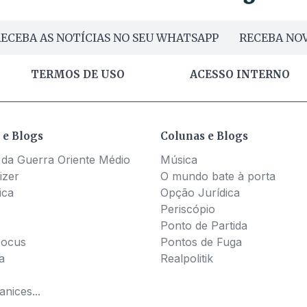
ECEBA AS NOTÍCIAS NO SEU WHATSAPP
RECEBA NOV
TERMOS DE USO
ACESSO INTERNO
 e Blogs
Colunas e Blogs
 da Guerra Oriente Médio
Música
izer
O mundo bate à porta
ica
Opção Jurídica
Periscópio
Ponto de Partida
Pocus
Pontos de Fuga
a
Realpolitik
nices...