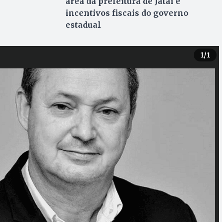
área da prefeitura de Jataí e
incentivos fiscais do governo
estadual
1
/1