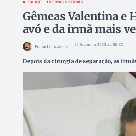
SAÚDE
ÚLTIMAS NOTÍCIAS
Gêmeas Valentina e H
avó e da irmã mais v
22 fevereiro 2023 às 16h32
Edson Leite Júnior
Depois da cirurgia de separação, as irm