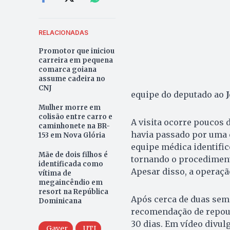
RELACIONADAS
Promotor que iniciou
carreira em pequena
comarca goiana
assume cadeira no
CNJ
equipe do deputado ao
J
Mulher morre em
colisão entre carro e
A visita ocorre poucos 
caminhonete na BR-
havia passado por uma c
153 em Nova Glória
equipe médica identific
Mãe de dois filhos é
tornando o procediment
identificada como
Apesar disso, a operaçã
vítima de
megaincêndio em
resort na República
Após cerca de duas sem
Dominicana
recomendação de repou
30 dias. Em vídeo divul
Gayer
UTI