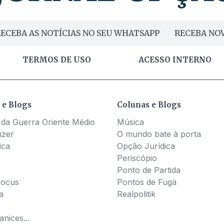
ECEBA AS NOTÍCIAS NO SEU WHATSAPP
RECEBA NOV
TERMOS DE USO
ACESSO INTERNO
 e Blogs
Colunas e Blogs
 da Guerra Oriente Médio
Música
izer
O mundo bate à porta
ica
Opção Jurídica
Periscópio
Ponto de Partida
Pocus
Pontos de Fuga
a
Realpolitik
nices...