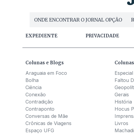
ONDE ENCONTRAR O JORNAL OPÇÃO
R
EXPEDIENTE
PRIVACIDADE
Colunas e Blogs
Colunas
Araguaia em Foco
Especial
Bolha
Faltou D
Ciência
Geopolít
Conexão
Gerais
Contradição
História
Contraponto
Hocus 
Conversas de Mãe
Imprens
Crônicas de Viagens
Livros
Espaço UFG
Machadia