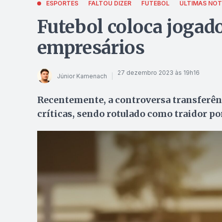
ESPORTES
FALTOU DIZER
FUTEBOL
ÚLTIMAS NOT
Futebol coloca jogad
empresários
27 dezembro 2023 às 19h16
Júnior Kamenach
Recentemente, a controversa transferênc
críticas, sendo rotulado como traidor por