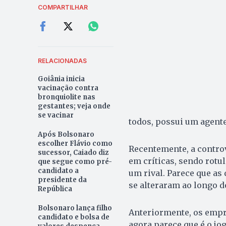
COMPARTILHAR
RELACIONADAS
Goiânia inicia
vacinação contra
bronquiolite nas
gestantes; veja onde
se vacinar
todos, possui um agente
Após Bolsonaro
escolher Flávio como
Recentemente, a controv
sucessor, Caiado diz
em críticas, sendo rotul
que segue como pré-
candidato a
um rival. Parece que as
presidente da
se alteraram ao longo d
República
Bolsonaro lança filho
Anteriormente, os empr
candidato e bolsa de
agora parece que é o jo