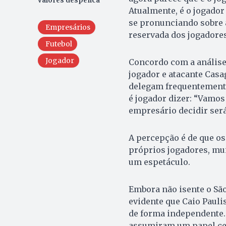
valores despenca
Atualmente, é o jogador
se pronunciando sobre 
Empresários
reservada dos jogadore
Futebol
Jogador
Concordo com a análise 
jogador e atacante Cas
delegam frequentemente
é jogador dizer: “Vamos 
empresário decidir ser
A percepção é de que o
próprios jogadores, mu
um espetáculo.
Embora não isente o São
evidente que Caio Pauli
de forma independente. 
assumiram um papel cent