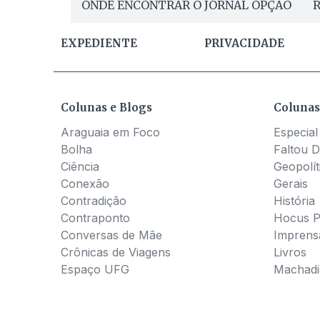
ONDE ENCONTRAR O JORNAL OPÇÃO
R
EXPEDIENTE
PRIVACIDADE
Colunas e Blogs
Colunas
Araguaia em Foco
Especial
Bolha
Faltou D
Ciência
Geopolít
Conexão
Gerais
Contradição
História
Contraponto
Hocus 
Conversas de Mãe
Imprens
Crônicas de Viagens
Livros
Espaço UFG
Machadia