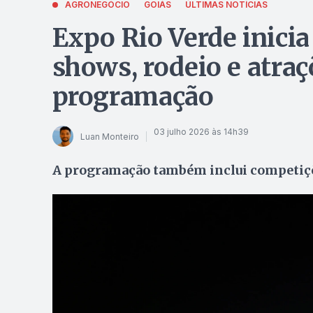
AGRONEGÓCIO
GOIÁS
ÚLTIMAS NOTÍCIAS
Expo Rio Verde inici
shows, rodeio e atraç
programação
03 julho 2026 às 14h39
Luan Monteiro
A programação também inclui competiçõ