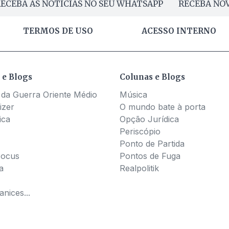
ECEBA AS NOTÍCIAS NO SEU WHATSAPP
RECEBA NOV
TERMOS DE USO
ACESSO INTERNO
 e Blogs
Colunas e Blogs
 da Guerra Oriente Médio
Música
izer
O mundo bate à porta
ica
Opção Jurídica
Periscópio
Ponto de Partida
Pocus
Pontos de Fuga
a
Realpolitik
nices...