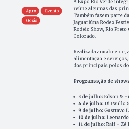
A Expo Rio Verde integr
reúne algumas das princ
Agro
Evento
Também fazem parte da 
Goiás
Jaguariúna Rodeo Festiv
Rodeio Show, Rio Preto 
Colorado.
Realizada anualmente, a
alimentação e serviços,
dos principais polos do
Programação de show
3 de julho:
Edson & H
4 de julho:
Di Paullo 
9 de julho:
Gusttavo 
10 de julho:
Leonardo 
11 de julho:
Ralf + Zé 