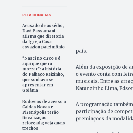
RELACIONADAS
Acusado de assédio,
Davi Passamani
afirma que diretoria
da Igreja Casa
esvaziou patrimônio
país.
"Nasci no circo e é
aqui que quero
Além da exposição de an
morrer": a história
o evento conta com feir
do Palhaço Reizinho,
que sonhava se
musicais. Entre as atra
apresentar em
Natanzinho Lima, Edson
Goiânia
Rodovias de acesso a
A programação também i
Caldas Novas e
participação de compet
Pirenópolis terão
fiscalização
premiações da modalida
reforçada; veja quais
trechos