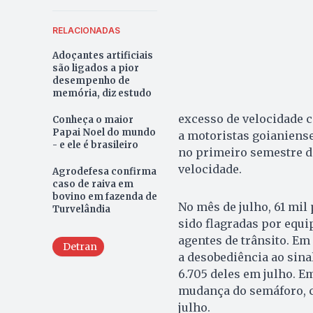
RELACIONADAS
Adoçantes artificiais
são ligados a pior
desempenho de
memória, diz estudo
excesso de velocidade 
Conheça o maior
Papai Noel do mundo
a motoristas goianiense
- e ele é brasileiro
no primeiro semestre de
velocidade.
Agrodefesa confirma
caso de raiva em
bovino em fazenda de
No mês de julho, 61 mil
Turvelândia
sido flagradas por equi
agentes de trânsito. Em
Detran
a desobediência ao sina
6.705 deles em julho. E
mudança do semáforo, co
julho.