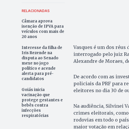
RELACIONADAS
Câmara aprova
isenção de IPVA para
veículos com mais de
20 anos
Vasques é um dos réus d
Interesse da filha de
Iris Rezende na
interrogado pelo juiz R
disputa ao Senado
Alexandre de Moraes, do
mexe no jogo
político e acende
alerta para pré-
De acordo com as invest
candidatos
policiais da PRF para re
Goiás inicia
eleitores no dia 30 de o
vacinação que
protege gestantes e
bebês contra
Na audiência, Silvinei V
infecções
crimes eleitorais, como
respiratórias
rodovias em todo o país
maior votação em relaçã