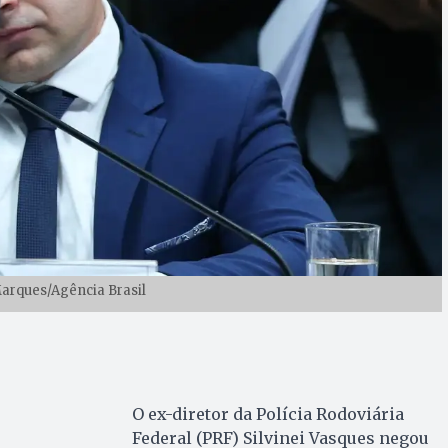
Marques/Agência Brasil
O ex-diretor da Polícia Rodoviária
Federal (PRF) Silvinei Vasques negou