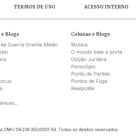
TERMOS DE USO
ACESSO INTERNO
 e Blogs
Colunas e Blogs
 da Guerra Oriente Médio
Música
izer
O mundo bate à porta
ica
Opção Jurídica
Periscópio
Ponto de Partida
Pocus
Pontos de Fuga
a
Realpolitik
nices...
a CNPJ 09.236.355/0001-59. Todos os direitos reservados.