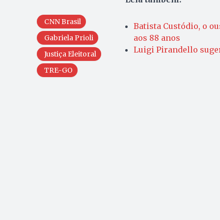
CNN Brasil
Batista Custódio, o o
aos 88 anos
Gabriela Prioli
Luigi Pirandello suge
Justiça Eleitoral
TRE-GO