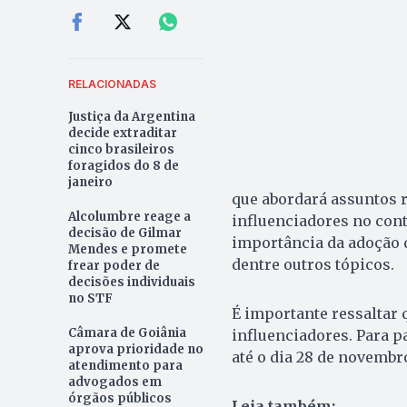
RELACIONADAS
Justiça da Argentina
decide extraditar
cinco brasileiros
foragidos do 8 de
janeiro
que abordará assuntos r
Alcolumbre reage a
influenciadores no cont
decisão de Gilmar
importância da adoção 
Mendes e promete
dentre outros tópicos.
frear poder de
decisões individuais
no STF
É importante ressaltar q
Câmara de Goiânia
influenciadores. Para pa
aprova prioridade no
até o dia 28 de novembr
atendimento para
advogados em
órgãos públicos
Leia também: