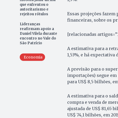
que enfrentou o
autoritarismo e
Essas projeções fazem p
rejeitou rótulos
financeiras, sobre os p
Lideranças
reafirmam apoio a
Daniel Vilela durante
[relacionadas artigos=”
encontro no Vale do
São Patrício
A estimativa para a retr
1,53%, e há expectativa
Economia
A previsão para o super
importações) segue em U
para US$ 8,5 bilhões, em
A estimativa para o sal
compra e venda de merca
ajustada de US$ 81,65 b
US$ 74,1 bilhões, em 201