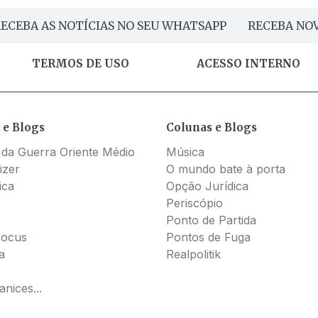
ECEBA AS NOTÍCIAS NO SEU WHATSAPP
RECEBA NOV
TERMOS DE USO
ACESSO INTERNO
 e Blogs
Colunas e Blogs
 da Guerra Oriente Médio
Música
izer
O mundo bate à porta
ica
Opção Jurídica
Periscópio
Ponto de Partida
Pocus
Pontos de Fuga
a
Realpolitik
nices...