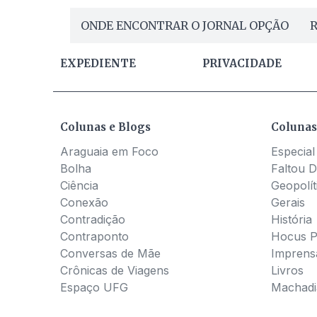
ONDE ENCONTRAR O JORNAL OPÇÃO
R
EXPEDIENTE
PRIVACIDADE
Colunas e Blogs
Colunas
Araguaia em Foco
Especial
Bolha
Faltou D
Ciência
Geopolít
Conexão
Gerais
Contradição
História
Contraponto
Hocus 
Conversas de Mãe
Imprens
Crônicas de Viagens
Livros
Espaço UFG
Machadia